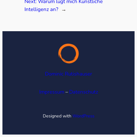
Next:
Warum lügt mich Künstliche
Intelligenz an?
→
Dominic Rutishauser
Impressum
–
Datenschutz
Designed with
WordPress