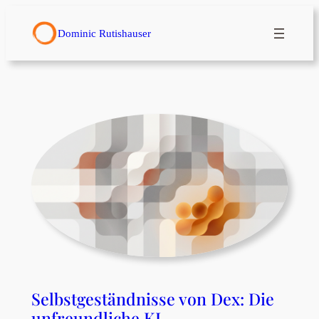
Zum
Inhalt
Dominic Rutishauser
springen
Selbstgeständnisse von Dex: Die
unfreundliche KI